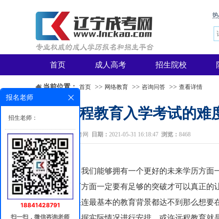
首页
成人高考
招生院校
当前位置：
>>
>>
>>
首页
网络教育
咨询问答
查看详情
报名老师
辽宁远程教育入学考试的难
招生老师：
环节？
来源：
辽宁成考网
日期：
2021-05-31 16:18:47
浏览：
8468
为了我们能够拥有一个更好的未来学历方面一
来，学历方面一定要有足够的突破才可以真正的
如果连最基本的教育背景都达不到那么想要在
18841428791
扫一扫，微信咨询老师
时可以根据实际情况进行安排。或许远程教育就