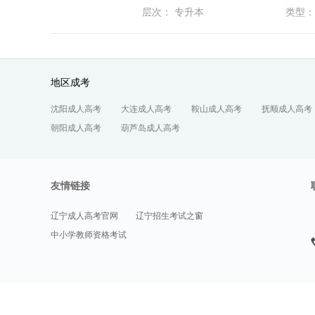
学、社区保健、卫生防疫、卫生行政事
层次： 专升本
类型：
研究生招生量较大，可继续求学深造。
生活水平提高，全面建设小康社会的奋
业前景良好，在广阔的医疗市场中可大
地区成考
沈阳成人高考
大连成人高考
鞍山成人高考
抚顺成人高考
朝阳成人高考
葫芦岛成人高考
友情链接
辽宁成人高考官网
辽宁招生考试之窗
中小学教师资格考试