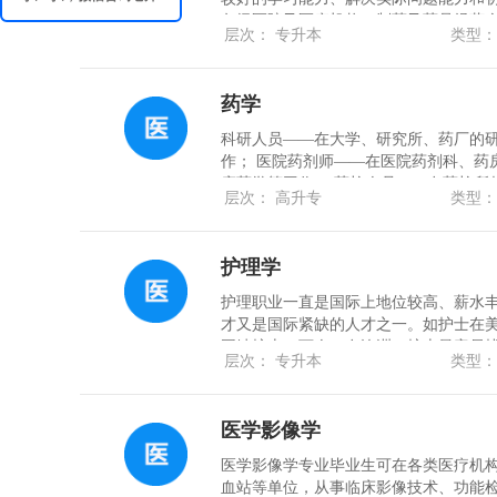
各级医院及医疗机构、制药及药品经营
层次： 专升本
类型：
部门、科研单位及医药院校等从事研究
产管理、药品营销等方面的工作。
药学
科研人员——在大学、研究所、药厂的
作； 医院药剂师——在医院药剂科、药
床药学等工作； 药检人员——在药检所
层次： 高升专
类型：
的质量标准； 公司职员、医药销售人员
从事药品生产、流通及销售等工作。
护理学
护理职业一直是国际上地位较高、薪水
才又是国际紧缺的人才之一。如护士在美
国缺护士30万人。在澳洲，护士最容易
层次： 专升本
类型：
拥有了澳洲注册护士的资格，等于拿到了
卡”。英、法、德等西方发达国家对护士
有深厚的专业知识、较高的综合素质和
医学影像学
际上就业、发展前景十分广阔。
医学影像学专业毕业生可在各类医疗机
血站等单位，从事临床影像技术、功能