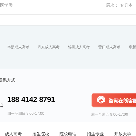
业管理等工作。并且该专业硕士
作。
医学类
层次： 专升本
尤其是随着国民经济发展，人民
斗目标的确立，该专业毕业生就
有作为。
本溪成人高考
丹东成人高考
锦州成人高考
营口成人高考
阜新
联系方式
188 4142 8791
周一至周日 9:00-17:00
周一至周五 9:00-17:00
成人高考
招生院校
院校电话
招生专业
开放大学