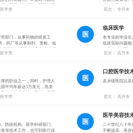
企业、药品检验部门、药品管理
业、食品安全、
医学类
层次： 专升本
开发、中药检验、质量控制、生
健、实验动物、
临床医学
研究部门，从事药物的研发工
本专业的毕业生
房、药厂等从事制剂、质检、临
临床实际问题能
从事药物的质量鉴定和制定相应
临床各科的医疗
医学类
层次： 高升本
——在医药贸易公司或制药企业
口腔医学技
丰厚的职业之一，同时，护理人
县乡级医院以及
国平均年薪达5万美元，而美
找工作或获得升迁，同时，只要
医学类
层次： 高升专
通向英联邦国家工作的“绿
均有许多优惠的政策，因此，
流畅的国际交流语言的护士在国
医学美容技
构、防疫机构、医学科研部门、
二十世纪八十年
检查等技术工作，也可到医疗设
不断提高，美容