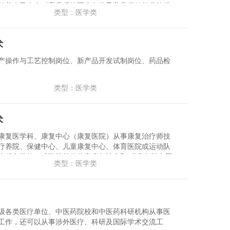
随着人民大众对高品质的医疗条件及美容保健行业的服
类型：医学类
疗美容机构和美容保健行业得到了进一步的快速发展。
明对照的是:医疗美容技术专业人才却是严重地供不应
保健行业高素质、高技能的医疗美容技术人才的缺口甚
术
产操作与工艺控制岗位、新产品开发试制岗位、药品检
类型：医学类
术
康复医学科、康复中心（康复医院）从事康复治疗师技
疗养院、保健中心、儿童康复中心、体育医院或运动队
生服务机构、残联等单位从事康复治疗和/或康复评定工
类型：医学类
级各类医疗单位、中医药院校和中医药科研机构从事医
工作，还可以从事涉外医疗、科研及国际学术交流工