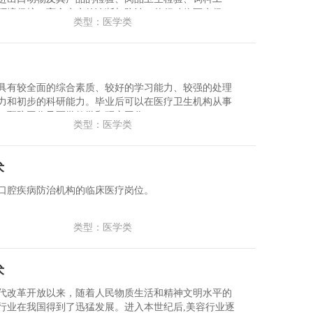
环境保护、畜禽疾病的诊断与防治、伴侣动物医疗保
类型：医学类
比较医学、公共卫生及生物学领域等方面的工作。
具有较全面的综合素质、较好的学习能力、较强的处理
力和初步的科研能力。毕业后可以在医疗卫生机构从事
、预防工作及医学教学和研究工作。
类型：医学类
术
口腔疾病防治机构的临床医疗岗位。
类型：医学类
术
代改革开放以来，随着人民物质生活和精神文明水平的
行业在我国得到了迅猛发展。进入本世纪后,美容行业逐