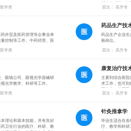
渐走向成熟，伴
医学类
层次： 高升专
务需求，各级医
然而与此形成鲜
求，尤其是美容
药品生产技
大。
医药外贸及医药管理等企事业单
药品生产企业生
质量控制等工作。中药经营、医
验岗位。
门。
医学类
层次： 高升专
康复治疗技
校、眼镜公司、眼视光学器械研
主要到综合医院
眼视光学教学、科研等工作。
术工作，也可到
医务室、社区卫
医学类
层次： 高升专
作。
针灸推拿学
基本理论和基本技能，并有良好
毕业生适合在各
医药卫生行业的医疗、科研、教
疗、教学和科研