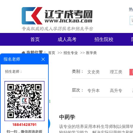
首页
成人高考
招生院校
当前位置：
>>
>>
首页
招生专业
医学类
报名老师
招生老师：
类别：
医学类
文史类
理工类
层次：
专升本
高升专
咨询老师：
18841428791
中药学
18841428791
该专业的培养采用本科生导师制以保障
扫一扫，微信咨询老师
较好的学习能力、解决实际问题能力和