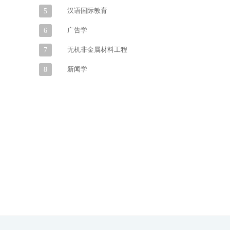
汉语国际教育
5
广告学
6
无机非金属材料工程
7
新闻学
8