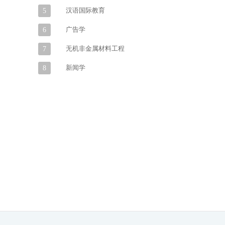
汉语国际教育
5
广告学
6
无机非金属材料工程
7
新闻学
8