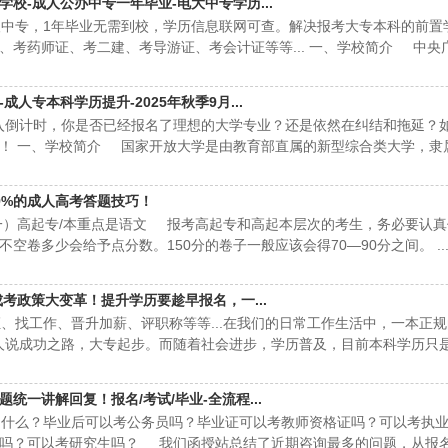
校-成人公办中专一年毕业-电大中专学历...
中专，1年毕业无需到校，学历信息联网可查。解决报考大专本科的前置
、考药师证、考二建、考导游证、考会计证等等... 一、学校简介 中央
人专本科学历提升-2025年秋季9月...
入倒计时，你是否已经报名了理想的大学专业？还是依然在纠结和拖延？
！ 一、学校简介 国家开放大学是由教育部直属的新型综合类大学，隶
9%的成人高考答题技巧！
一）高起专/本重点是语文 报考高起专和高起本层次的考生，务必要认
空卷多少会给予点分数。150分的卷子一般应该会得70—90分之间。 ..
成考政策大变革！提升学历要趁早报名，一...
找工作、晋升加薪、评职称等等...在我们的日常工作生活中，一本正
说成功之路，大专起步。而随着社会进步，学历普及，目前本科学历只是标配
统一讲解回复！报名/考试/毕业-全流程...
什么？毕业后可以考公务员吗？毕业证可以考教师资格证吗？可以考执业
建吗？可以考研究生吗？ 我们函授站总结了近期咨询最多的问题，从报