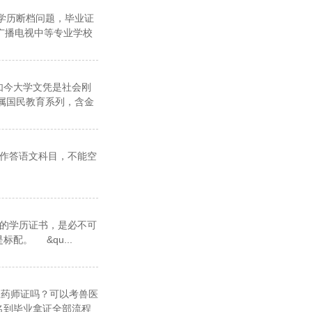
学历断档问题，毕业证
广播电视中等专业学校
如今大学文凭是社会刚
属国民教育系列，含金
真作答语文科目，不能空
.
规的学历证书，是必不可
。 &qu...
药师证吗？可以考兽医
名到毕业拿证全部流程