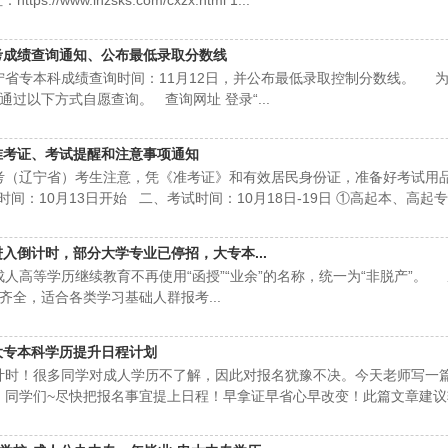
://www.lnzsks.com/cxzx.html 1...
高考成绩查询通知、公布最低录取分数线
宁省专本科成绩查询时间：11月12日，并公布最低录取控制分数线。 
过以下方式自愿查询。 查询网址 登录“...
印准考证、考试提醒和注意事项通知
考（辽宁省）考生注意，凭《准考证》和有效居民身份证，准备好考试用
间：10月13日开始 二、考试时间：10月18日-19日 ①高起本、高起专考
进入倒计时，部分大学专业已停招，大专本...
成人高等学历继续教育不再使用“函授”“业余”的名称，统一为“非脱产”。
齐全，适合各类学习基础人群报考...
考大专本科学历提升日程计划
计时！很多同学对成人学历不了解，因此对报名犹豫不决。今天老师写一
同学们~尽快把报名事宜提上日程！早拿证早省心早改变！此篇文章建议转发