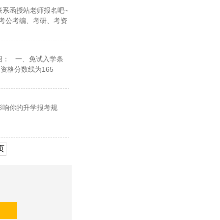
联系函授站老师报名吧~
以考公考编、考研、考资
绍： 一、免试入学条
资格分数线为165
影响你的升学报考规
页