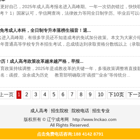
好自己，2025年成人高考报名进入高峰期。一年一次切勿错过，快快
考？ 1）国家认可，学信网查询，法律效力等同全日制学历。毕业后可
、出国留学、积分落户等......
免考成人本科，全日制专升本落榜生福音！退...
名进入高峰期，有很多学员还不知道成考的免试加分政策。本文为大家介
025年普通高等学校专升本招生考试，总成绩达到录取资格分数线以上（录取
，报考...
学历！成人高考政策改革越来越严格，早报...
政策持续调整，2025年是成教改革的关键一年，多项政策调整将直接
更名：函授、业余成为历史 教育部明确取消“函授”“业余”等传统分...
上一页
1
2
3
4
5
6
7
8
9
10
下10页
下一
成人高考
招生院校
院校电话
招生专业
版权所有 © 辽宁成考网 http://www.lnckao.com
All Rights Reserved.
点击免费电话咨询:188 4142 8791