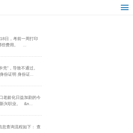
18日，考前一周打印
费用。 ...
卡壳”，导致不通过。
证明 身份证...
口老龄化日益加剧的今
职业。 &n...
信息查询流程如下： 查