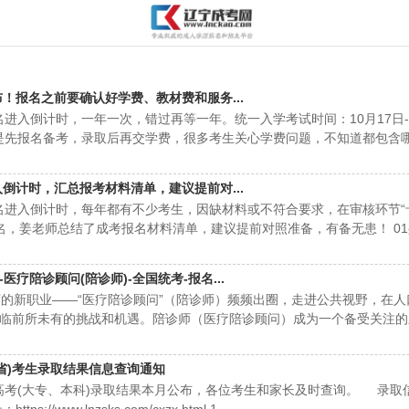
布！报名之前要确认好学费、教材费和服务...
名进入倒计时，一年一次，错过再等一年。统一入学考试时间：10月17日-
先报名备考，录取后再交学费，很多考生关心学费问题，不知道都包含哪些
入倒计时，汇总报考材料清单，建议提前对...
名进入倒计时，每年都有不少考生，因缺材料或不符合要求，在审核环节“
，姜老师总结了成考报名材料清单，建议提前对照准备，有备无患！ 01身份
疗陪诊顾问(陪诊师)-全国统考-报名...
新职业——“医疗陪诊顾问”（陪诊师）频频出圈，走进公共视野，在人
临前所未有的挑战和机遇。陪诊师（医疗陪诊顾问）成为一个备受关注的新兴
宁省)考生录取结果信息查询通知
高考(大专、本科)录取结果本月公布，各位考生和家长及时查询。 录取