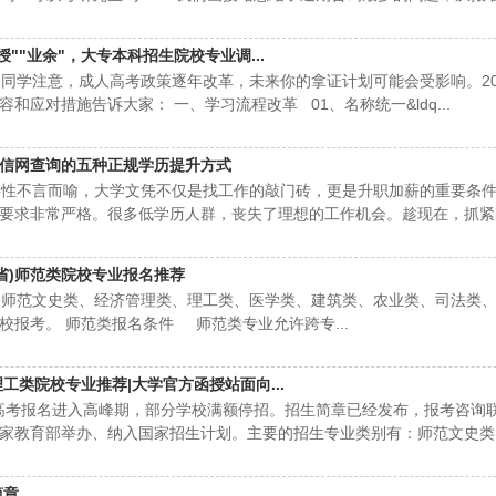
授""业余"，大专本科招生院校专业调...
学注意，成人高考政策逐年改革，未来你的拿证计划可能会受影响。20
和应对措施告诉大家： 一、学习流程改革 01、名称统一&ldq...
信网查询的五种正规学历提升方式
性不言而喻，大学文凭不仅是找工作的敲门砖，更是升职加薪的重要条
要求非常严格。很多低学历人群，丧失了理想的工作机会。趁现在，抓紧
..
宁省)师范类院校专业报名推荐
师范文史类、经济管理类、理工类、医学类、建筑类、农业类、司法类、
校报考。 师范类报名条件 师范类专业允许跨专...
理工类院校专业推荐|大学官方函授站面向...
高考报名进入高峰期，部分学校满额停招。招生简章已经发布，报考咨询
家教育部举办、纳入国家招生计划。主要的招生专业类别有：师范文史类
业类、司法...
简章