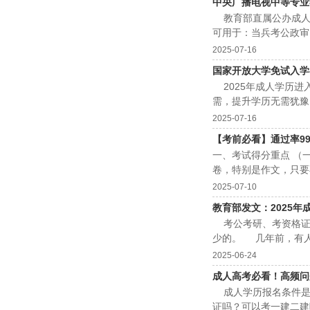
中央广播电视中等专业学
教育部直属公办成人
可用于：当兵考公政审
（中央电中）&...
2025-07-16
国家开放大学免试入学-成
2025年成人学历进
需，提升学历无需犹豫
量高，学信网查询...
2025-07-16
【考前必看】通过率9
一、考试得分重点 （
卷，特别是作文，只要不
2025-07-10
教育部发文：2025年
考公考研、考资格证、
少的。 几年前，有人
2025-06-24
成人高考必看！高频问题
成人学历报名条件是
证吗？可以考一建二